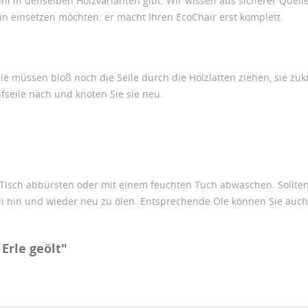
tuhl in denselben Holzvarianten gibt. Wir wissen aus sicherer Quelle,
ie in einsetzen möchten: er macht Ihren EcoChair erst komplett.
e müssen bloß noch die Seile durch die Holzlatten ziehen, sie zukn
nfseile nach und knoten Sie sie neu.
Tisch abbürsten oder mit einem feuchten Tuch abwaschen. Sollten
li hin und wieder neu zu ölen. Entsprechende Öle können Sie auch 
 Erle geölt"